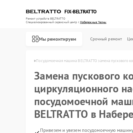
FIX-BELTRATTO
Ремонт устройств BELTRATTO
Специализированный cервисный центр г.
Набережные Челны
Мы ремонтируем
Срочный ремонт
Це
Набережных Челнах
Посудомоечная машина BELTRATTO замена пускового ко
Замена пускового к
Ремонт духовых шкафов BELTRATTO
Ремонт холодильников BELTRATTO
циркуляционного на
посудомоечной маш
BELTRATTO в Набер
Привезем и увезем посудомоечную машину