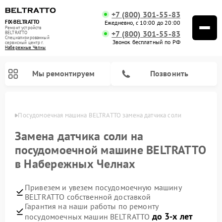
+7 (800) 301-55-83
FIX-BELTRATTO
Ежедневно, с 10:00 до 20:00
Ремонт устройств
+7 (800) 301-55-83
BELTRATTO
Специализированный
Звонок бесплатный по РФ
cервисный центр г.
Набережные Челны
Мы ремонтируем
Позвонить
елнах
Посудомоечная машина BELTRATTO замена датчика соли
Ремонт духовых шкафов BELTRATTO
Ремонт холодильников BELTRATTO
Замена датчика соли на
посудомоечной машине BELTRATTO
в Набережных Челнах
Привезем и увезем посудомоечную машину
BELTRATTO собственной доставкой
Гарантия на наши работы по ремонту
до 3-х лет
посудомоечных машин BELTRATTO