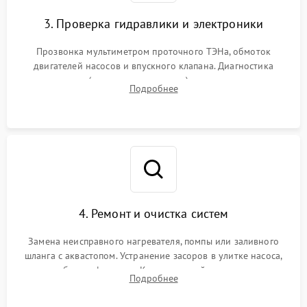
3. Проверка гидравлики и электроники
Прозвонка мультиметром проточного ТЭНа, обмоток
двигателей насосов и впускного клапана. Диагностика
прессостата (датчика уровня воды), датчика мутности,
Подробнее
концевика дверцы и электронного модуля управления.
4. Ремонт и очистка систем
Замена неисправного нагревателя, помпы или заливного
шланга с аквастопом. Устранение засоров в улитке насоса,
патрубках и фильтрах. Компонентный ремонт платы
Подробнее
управления, восстановление поврежденной проводки.