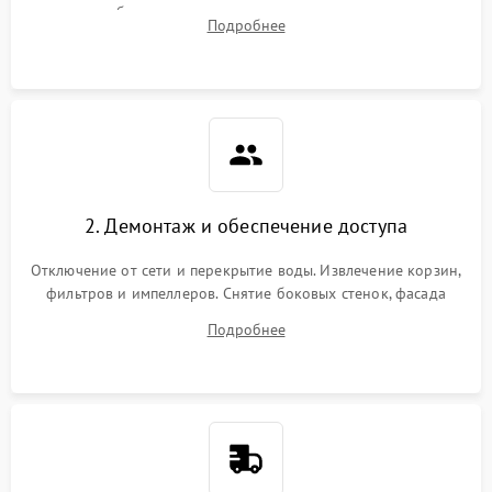
жалоб на отсутствие слива, нагрева, вращения
Подробнее
разбрызгивателей или срабатывание системы защиты
аквастоп.
2. Демонтаж и обеспечение доступа
Отключение от сети и перекрытие воды. Извлечение корзин,
фильтров и импеллеров. Снятие боковых стенок, фасада
дверцы или нижнего поддона для прямого доступа к
Подробнее
циркуляционному насосу, ТЭНу и сливной помпе.