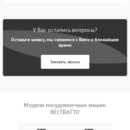
Не запускается цикл
1800 ₽
Подробнее →
стирки
Проблемы с набором
1800 ₽
Подробнее →
воды
У Вас остались вопросы?
Оставьте заявку, мы свяжемся с Вами в ближайшее
Не работает сушилка
2100 ₽
Подробнее →
время
Сбои в работе таймера
1700 ₽
Подробнее →
Заказать звонок
Проблемы с
2100 ₽
Подробнее →
циркуляционным насосом
Модели посудомоечных машин
BELTRATTO