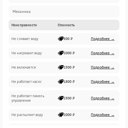
Механика
Неисправности
Стоимость
Управление
Не сливает воду
500 ₽
Подробнее →
Электропитание
Не нагревает воду
2000 ₽
Подробнее →
Датчики
Не включается
2500 ₽
Подробнее →
Нагрев
Не работает насос
1800 ₽
Подробнее →
Вода
Не работает панель
Гигиена
2500 ₽
Подробнее →
управления
Программное обеспечение
Не распыляет воду
2000 ₽
Подробнее →