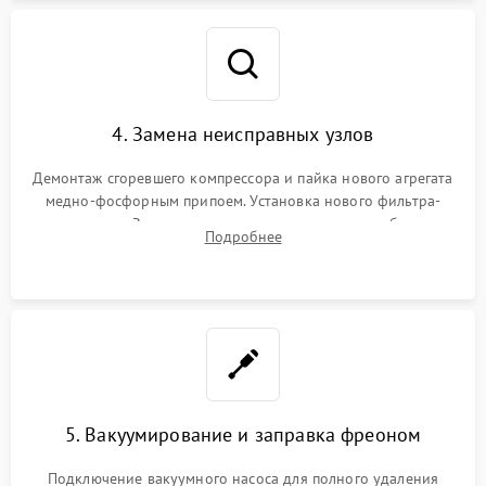
4. Замена неисправных узлов
Демонтаж сгоревшего компрессора и пайка нового агрегата
медно-фосфорным припоем. Установка нового фильтра-
осушителя. Замена изношенных вентиляторов обдува,
Подробнее
сломанных заслонок или поврежденных дверных петель.
5. Вакуумирование и заправка фреоном
Подключение вакуумного насоса для полного удаления