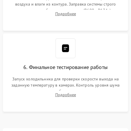
воздуха и влаги из контура. Заправка системы строго
дозированным объемом хладагента (R600a, R134a) по
Подробнее
электронным весам. Контроль рабочего давления в системе.
6. Финальное тестирование работы
Запуск холодильника для проверки скорости выхода на
заданную температуру в камерах. Контроль уровня шума
компрессора, отсутствия обмерзания стенок и корректного
Подробнее
срабатывания системы автоматической оттайки.