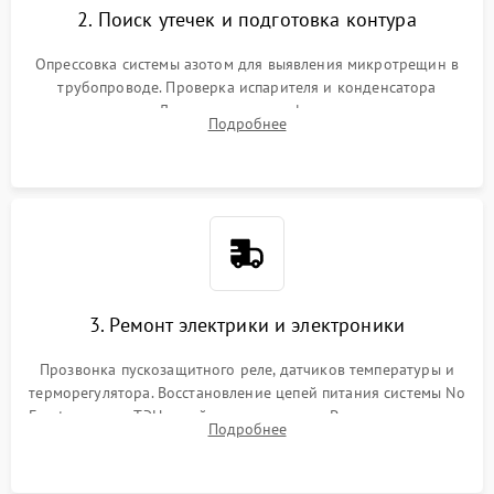
2. Поиск утечек и подготовка контура
Опрессовка системы азотом для выявления микротрещин в
трубопроводе. Проверка испарителя и конденсатора
течеискателем. Демонтаж старого фильтра-осушителя и
Подробнее
продувка капиллярной трубки для устранения засоров.
3. Ремонт электрики и электроники
Прозвонка пускозащитного реле, датчиков температуры и
терморегулятора. Восстановление цепей питания системы No
Frost, включая ТЭН оттайки и вентилятор. Ремонт или замена
Подробнее
платы управления при сбоях алгоритмов.