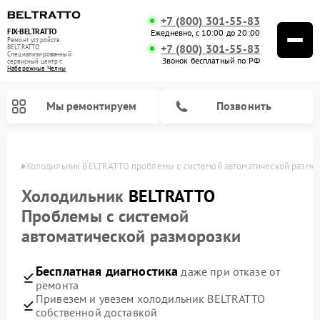
+7 (800) 301-55-83
FIX-BELTRATTO
Ежедневно, с 10:00 до 20:00
Ремонт устройств
+7 (800) 301-55-83
BELTRATTO
Специализированный
Звонок бесплатный по РФ
cервисный центр г.
Набережные Челны
Мы ремонтируем
Позвонить
елнах
Холодильник BELTRATTO проблемы с системой автоматической размо
Ремонт духовых шкафов BELTRATTO
Ремонт посудомоечных машин BELTRATTO
Холодильник
BELTRATTO
Проблемы с системой
автоматической разморозки
Бесплатная диагностика
даже при отказе от
ремонта
Привезем и увезем холодильник BELTRATTO
собственной доставкой