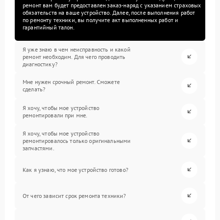
ремонт вам будет предоставлен заказ-наряд с указанием страховых
обязательств на ваше устройство. Далее, после выполнения работ
по ремонту техники, вы получите акт выполненных работ и
гарантийный талон.
Я уже знаю в чем неисправность и какой
ремонт необходим. Для чего проводить
диагностику?
Мне нужен срочный ремонт. Сможете
сделать?
Я хочу, чтобы мое устройство
ремонтировали при мне.
Я хочу, чтобы мое устройство
ремонтировалось только оригинальными
запчастями.
Как я узнаю, что мое устройство готово?
От чего зависит срок ремонта техники?