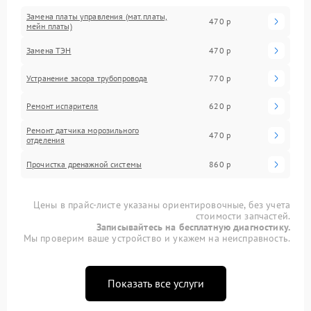
Замена платы управления (мат.платы,
470 р
мейн платы)
Замена ТЭН
470 р
Устранение засора трубопровода
770 р
Ремонт испарителя
620 р
Ремонт датчика морозильного
470 р
отделения
Прочистка дренажной системы
860 р
Цены в прайс-листе указаны ориентировочные, без учета
стоимости запчастей.
Записывайтесь на бесплатную диагностику.
Мы проверим ваше устройство и укажем на неисправность.
Показать все услуги